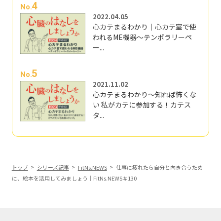
4
No.
2022.04.05
心カテまるわかり｜心カテ室で使
われるME機器～テンポラリーペ
ー...
5
No.
2021.11.02
心カテまるわかり～知れば怖くな
い 私がカテに参加する！カテス
タ...
トップ
シリーズ記事
FitNs.NEWS
仕事に疲れたら自分と向き合うため
に、絵本を活用してみましょう｜FitNs.NEWS＃130