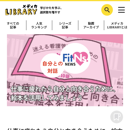
学びかたを学ぶ、
選択肢を増やす
すべての
人気
シリーズ
動画
メディカ
記事
ランキング
記事
アーカイブ
LIBRARYとは