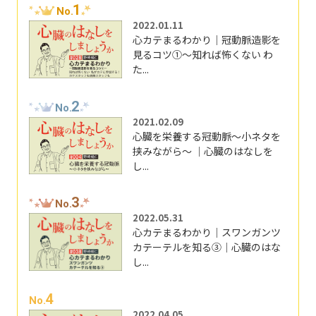
1
No.
2022.01.11
心カテまるわかり｜冠動脈造影を
見るコツ①～知れば怖くない わ
た...
2
No.
2021.02.09
心臓を栄養する冠動脈～小ネタを
挟みながら～ ｜心臓のはなしを
し...
3
No.
2022.05.31
心カテまるわかり｜スワンガンツ
カテーテルを知る③｜心臓のはな
し...
4
No.
2022.04.05