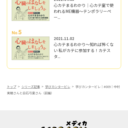
心カテまるわかり｜心カテ室で使
われるME機器～テンポラリーペ
ー...
5
No.
2021.11.02
心カテまるわかり～知れば怖くな
い 私がカテに参加する！カテス
タ...
トップ
シリーズ記事
学びカンタービレ
学びカンタービレ｜#009｜中村
実穂さんと白石弓夏さん（前編）