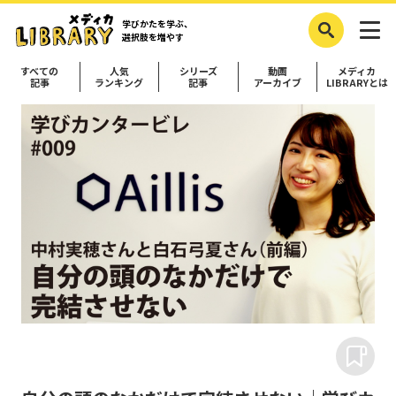
学びかたを学ぶ、
選択肢を増やす
すべての
人気
シリーズ
動画
メディカ
記事
ランキング
記事
アーカイブ
LIBRARYとは