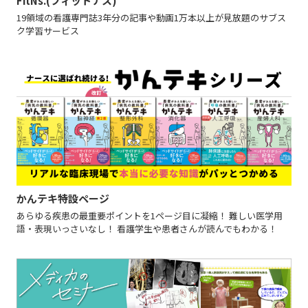
FitNs.(フィットナス)
19領域の看護専門誌3年分の記事や動画1万本以上が見放題のサブス
ク学習サービス
かんテキ特設ページ
あらゆる疾患の最重要ポイントを1ページ目に凝縮！ 難しい医学用
語・表現いっさいなし！ 看護学生や患者さんが読んでもわかる！