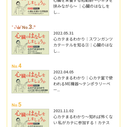
心臓を栄養する冠動脈～小ネタを
挟みながら～ ｜心臓のはなしを
し...
3
No.
2022.05.31
心カテまるわかり｜スワンガンツ
カテーテルを知る③｜心臓のはな
し...
4
No.
2022.04.05
心カテまるわかり｜心カテ室で使
われるME機器～テンポラリーペ
ー...
5
No.
2021.11.02
心カテまるわかり～知れば怖くな
い 私がカテに参加する！カテス