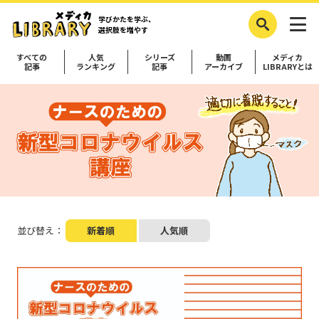
学びかたを学ぶ、
選択肢を増やす
すべての
人気
シリーズ
動画
メディカ
記事
ランキング
記事
アーカイブ
LIBRARYとは
並び替え：
新着順
人気順