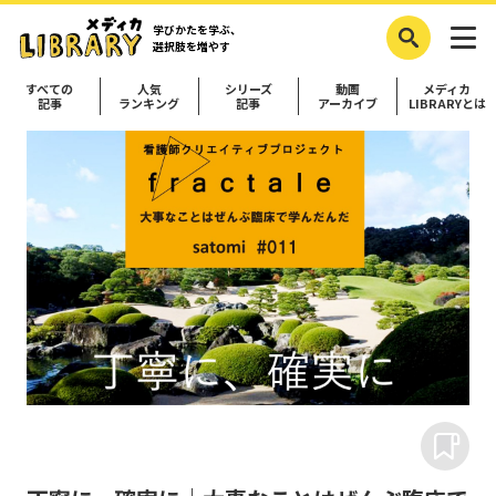
学びかたを学ぶ、
選択肢を増やす
すべての
人気
シリーズ
動画
メディカ
記事
ランキング
記事
アーカイブ
LIBRARYとは