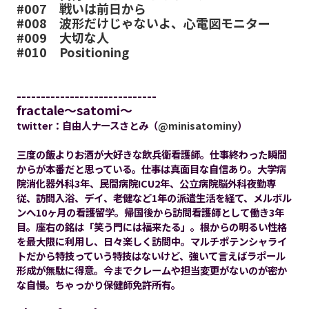
#007
戦いは前日から
#008
波形だけじゃないよ、心電図モニター
#009
大切な人
#010
Positioning
-----------------------------
fractale～satomi～
twitter：自由人ナースさとみ（
@minisatominy
）
三度の飯よりお酒が大好きな飲兵衛看護師。仕事終わった瞬間
からが本番だと思っている。仕事は真面目な自信あり。大学病
院消化器外科3年、民間病院ICU2年、公立病院脳外科夜勤専
従、訪問入浴、デイ、老健など1年の派遣生活を経て、メルボル
ンへ10ヶ月の看護留学。帰国後から訪問看護師として働き3年
目。座右の銘は「笑う門には福来たる」。根からの明るい性格
を最大限に利用し、日々楽しく訪問中。マルチポテンシャライ
トだから特技っていう特技はないけど、強いて言えばラポール
形成が無駄に得意。今までクレームや担当変更がないのが密か
な自慢。ちゃっかり保健師免許所有。