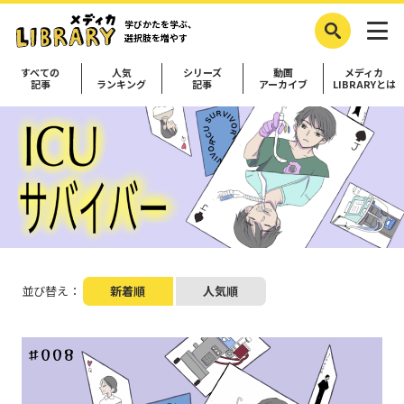
学びかたを学ぶ、
選択肢を増やす
すべての
人気
シリーズ
動画
メディカ
記事
ランキング
記事
アーカイブ
LIBRARYとは
並び替え：
新着順
人気順