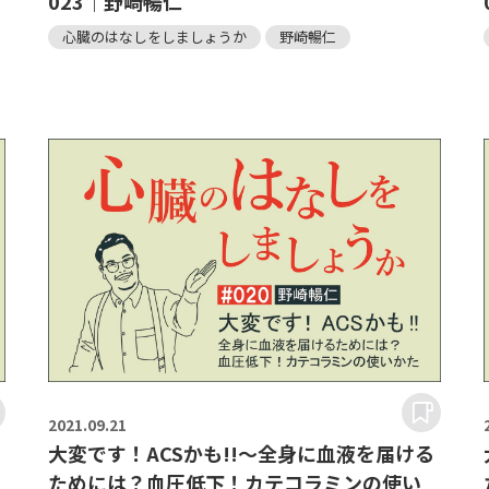
023｜野崎暢仁
心臓のはなしをしましょうか
野崎暢仁
2021.
09.21
大変です！ACSかも!!～全身に血液を届ける
ためには？血圧低下！カテコラミンの使い