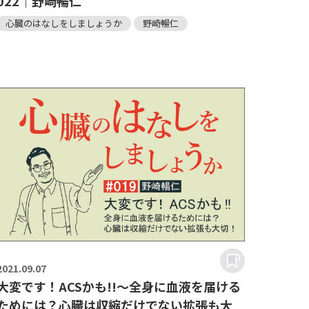
022｜野崎暢仁
心臓のはなしをしましょうか
野崎暢仁
2021.
09.07
大変です！ACSかも!!～全身に血液を届ける
ためには？心臓は収縮だけでない拡張も大