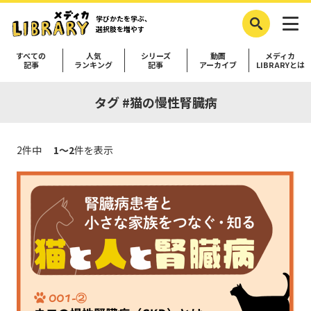
学びかたを学ぶ、
選択肢を増やす
すべての
人気
シリーズ
動画
メディカ
記事
ランキング
記事
アーカイブ
LIBRARYとは
タグ #猫の慢性腎臓病
2件中
1～2
件を表示