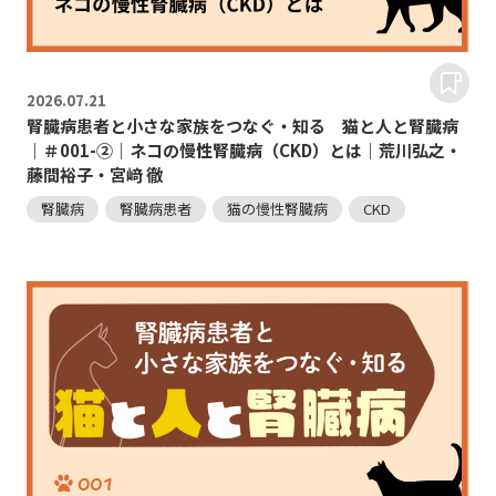
2026.
07.21
腎臓病患者と小さな家族をつなぐ・知る 猫と人と腎臓病
｜＃001-②｜ネコの慢性腎臓病（CKD）とは｜荒川弘之・
藤間裕子・宮﨑 徹
腎臓病
腎臓病患者
猫の慢性腎臓病
CKD