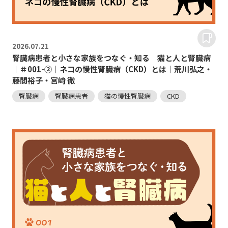
2026.
07.21
腎臓病患者と小さな家族をつなぐ・知る 猫と人と腎臓病
｜＃001-②｜ネコの慢性腎臓病（CKD）とは｜荒川弘之・
藤間裕子・宮﨑 徹
腎臓病
腎臓病患者
猫の慢性腎臓病
CKD