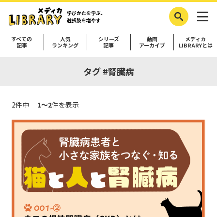
学びかたを学ぶ、
選択肢を増やす
すべての
人気
シリーズ
動画
メディカ
記事
ランキング
記事
アーカイブ
LIBRARYとは
タグ #腎臓病
2件中
1～2
件を表示