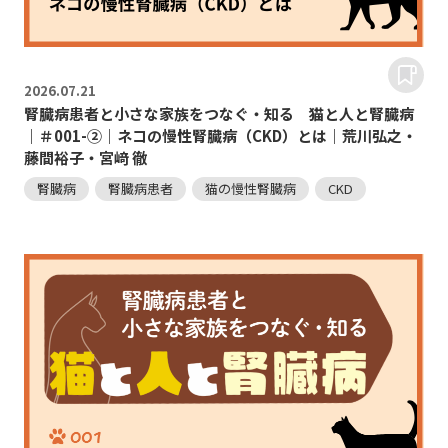
2026.
07.21
腎臓病患者と小さな家族をつなぐ・知る 猫と人と腎臓病
｜＃001-②｜ネコの慢性腎臓病（CKD）とは｜荒川弘之・
藤間裕子・宮﨑 徹
腎臓病
腎臓病患者
猫の慢性腎臓病
CKD