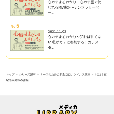
心カテまるわかり｜心カテ室で使
われるME機器～テンポラリーペ
ー...
5
No.
2021.11.02
心カテまるわかり～知れば怖くな
い 私がカテに参加する！カテス
タ...
トップ
シリーズ記事
ナースのための新型コロナウイルス講座
#012｜在
宅感染対策の啓発