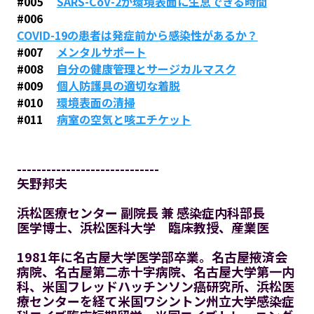
#005
SARS-CoV-2が環境表面に生息できる時間
#006
COVID-19の患者は発症前から感染性があるか？
#007
メンタルサポート
#008
自分の健康管理とサージカルマスク
#009
個人防護具の適切な着脱
#010
環境表面の清掃
#011
病室の空気と咳エチケット
-----------------------------
矢野邦夫
浜松医療センター 副院長 兼 感染症内科部長
医学博士、浜松医科大学 臨床教授、産業医
1981年に名古屋大学医学部卒業。名古屋掖済会
病院、名古屋第二赤十字病院、名古屋大学第一内
科、米国フレッドハッチンソン癌研究所、浜松医
療センターを経て米国ワシントン州立大学感染症