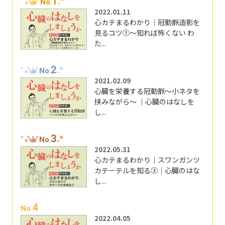
1
No.
2022.01.11
心カテまるわかり｜冠動脈造影を
見るコツ①～知れば怖くない わ
た...
2
No.
2021.02.09
心臓を栄養する冠動脈～小ネタを
挟みながら～ ｜心臓のはなしを
し...
3
No.
2022.05.31
心カテまるわかり｜スワンガンツ
カテーテルを知る③｜心臓のはな
し...
4
No.
2022.04.05