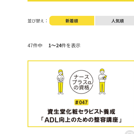
並び替え：
新着順
人気順
47件中
1～24
件を表示