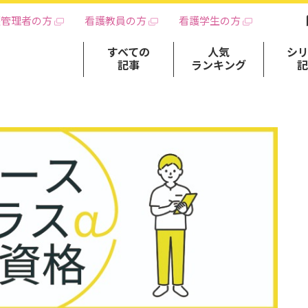
護管理者の方
看護教員の方
看護学生の方
すべての
人気
シ
記事
ランキング