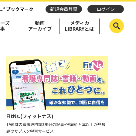
ブックマーク
新規会員登録
ログイン
リーズ
動画
メディカ
記事
アーカイブ
LIBRARYとは
FitNs.(フィットナス)
19領域の看護専門誌3年分の記事や動画1万本以上が見放
題のサブスク学習サービス