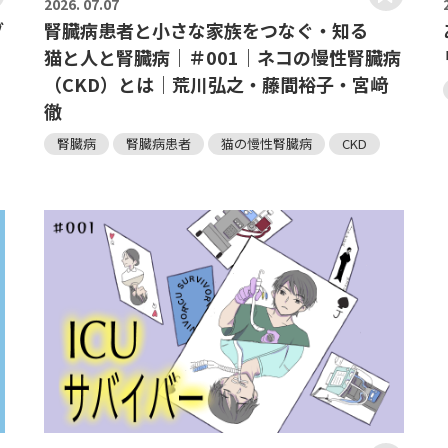
2026.
07.07
ブ
腎臓病患者と小さな家族をつなぐ・知る
猫と人と腎臓病｜＃001｜ネコの慢性腎臓病
（CKD）とは｜荒川弘之・藤間裕子・宮﨑
徹
腎臓病
腎臓病患者
猫の慢性腎臓病
CKD