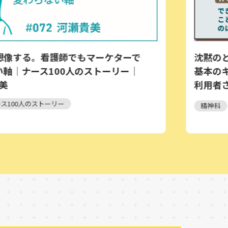
沈黙のとき、どう
。看護師でもマーケターで
基本のキホン｜
ス100人のストーリー｜
利用者さんが困
護の場面で私た
ストーリー
精神科
訪問看護
るということ｜