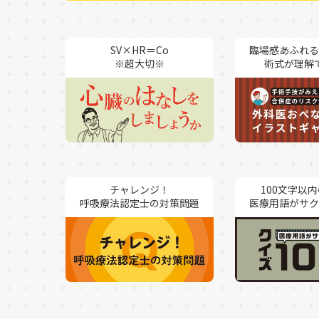
SV×HR＝Co
臨場感あふれる
※超大切※
術式が理解
チャレンジ！
100文字以
呼吸療法認定士の対策問題