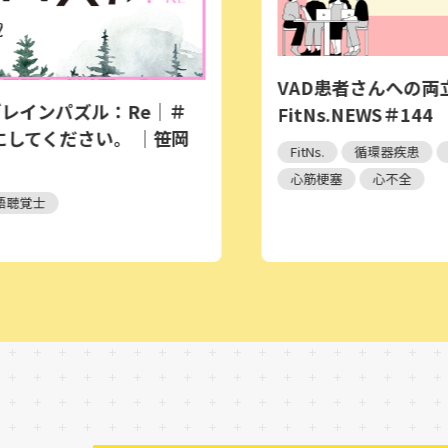
VAD患者さんへの両立支援
パズル：Re｜＃
FitNs.NEWS＃144
ださい。 ｜笹岡
FitNs.
循環器疾患
治療と仕事
心筋梗塞
心不全