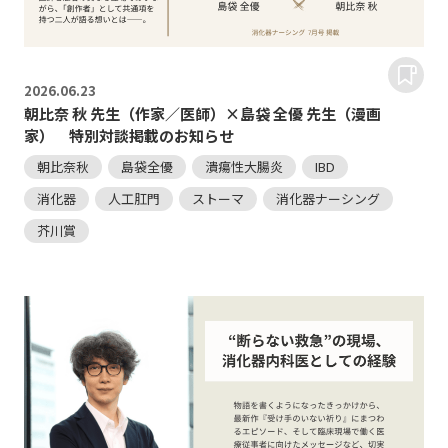
2026.
06.23
朝比奈 秋 先生（作家／医師）×島袋 全優 先生（漫画
家） 特別対談掲載のお知らせ
朝比奈秋
島袋全優
潰瘍性大腸炎
IBD
消化器
人工肛門
ストーマ
消化器ナーシング
芥川賞