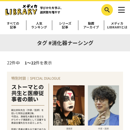
学びかたを学ぶ、
選択肢を増やす
すべての
人気
シリーズ
動画
メディカ
記事
ランキング
記事
アーカイブ
LIBRARYとは
タグ #消化器ナーシング
22件中
1～22
件を表示