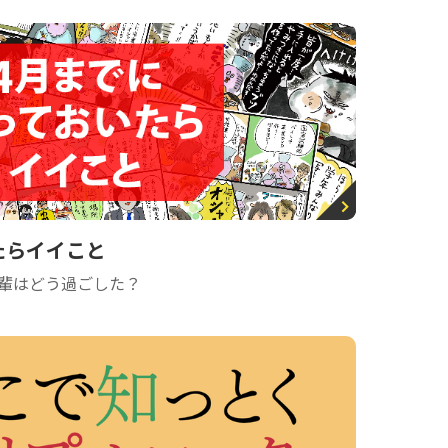
たらイイこと
輩はどう過ごした？