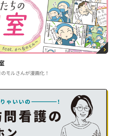
室
看のモルさんが漫画化！