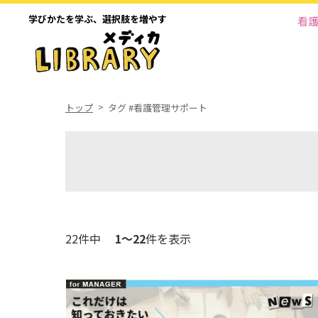
学びかたを学ぶ、
選択肢を増やす
看
トップ
タグ #看護管理サポート
22件中
1～22
件を表示