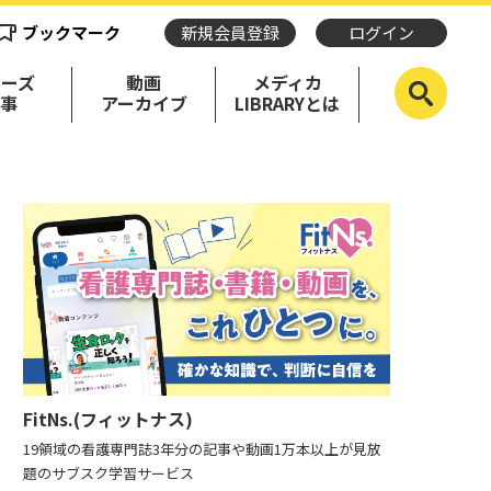
ブックマーク
新規会員登録
ログイン
リーズ
動画
メディカ
記事
アーカイブ
LIBRARYとは
FitNs.(フィットナス)
19領域の看護専門誌3年分の記事や動画1万本以上が見放
題のサブスク学習サービス