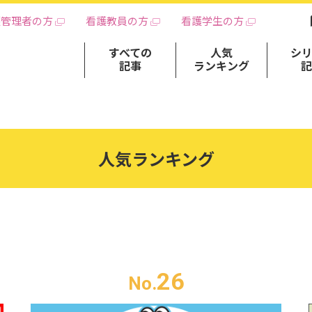
護管理者の方
看護教員の方
看護学生の方
すべての
人気
シ
記事
ランキング
人気ランキング
26
No.