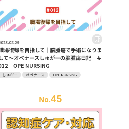
2023.
08.29
職場復帰を目指して｜脳腫瘍で手術になりま
して～オペナースしゅがーの脳腫瘍日記｜＃
012｜OPE NURSING
しゅがー
オペナース
OPE NURSING
45
No.