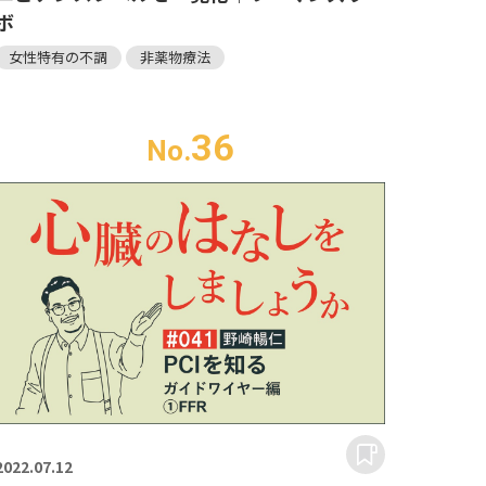
ボ
女性特有の不調
非薬物療法
36
No.
2022.
07.12