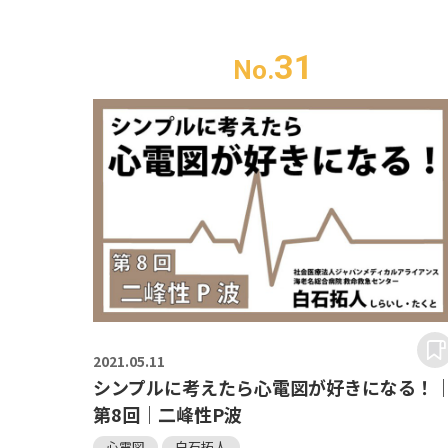
31
No.
2021.
05.11
シンプルに考えたら心電図が好きになる！
第8回｜二峰性P波
心電図
白石拓人