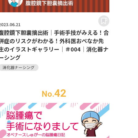
2023.
06.21
腹腔鏡下胆囊摘出術｜手術手技がみえる！合
併症のリスクがわかる！外科医おぺなか先
生のイラストギャラリー｜＃004｜消化器ナ
ーシング
消化器ナーシング
42
No.