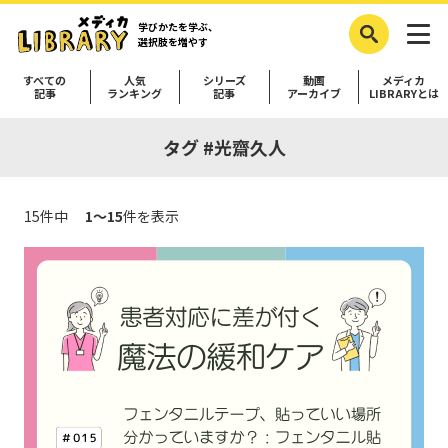
学びかたを学ぶ、
選択肢を増やす
すべての
人気
シリーズ
動画
メディカ
記事
ランキング
記事
アーカイブ
LIBRARYとは
タグ #光齋久人
15件中
1～15
件を表示