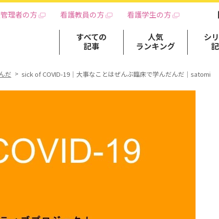
護管理者の方
看護教員の方
看護学生の方
すべての
人気
シ
記事
ランキング
んだ
sick of COVID-19｜大事なことはぜんぶ臨床で学んだんだ｜satomi