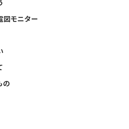
う
電図モニター
い
て
もの