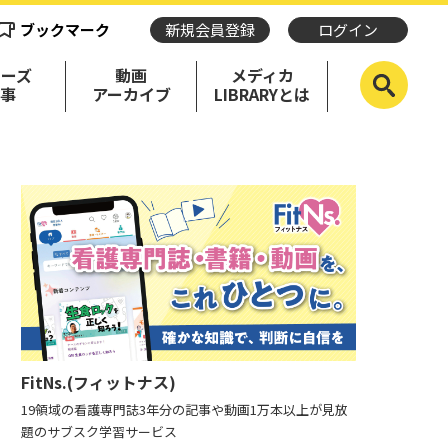
ブックマーク
新規会員登録
ログイン
リーズ
動画
メディカ
記事
アーカイブ
LIBRARYとは
FitNs.(フィットナス)
19領域の看護専門誌3年分の記事や動画1万本以上が見放
題のサブスク学習サービス