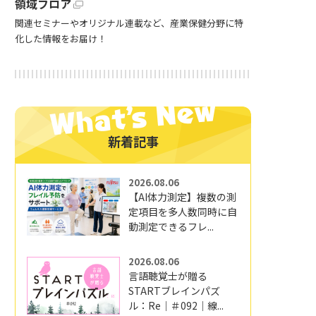
領域フロア
関連セミナーやオリジナル連載など、産業保健分野に特
化した情報をお届け！
新着記事
2026.08.06
【AI体力測定】複数の測
定項目を多人数同時に自
動測定できるフレ...
2026.08.06
言語聴覚士が贈る
STARTブレインパズ
ル：Re｜＃092｜線...