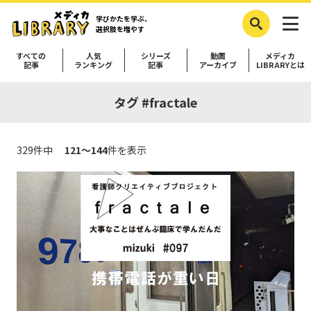
学びかたを学ぶ、
選択肢を増やす
すべての
人気
シリーズ
動画
メディカ
記事
ランキング
記事
アーカイブ
LIBRARYとは
タグ #fractale
329件中
121～144
件を表示