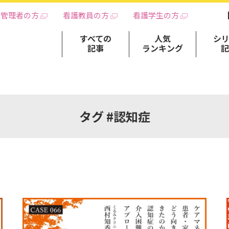
護管理者の方
看護教員の方
看護学生の方
すべての
人気
シ
記事
ランキング
タグ #認知症