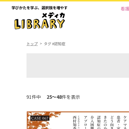
学びかたを学ぶ、
選択肢を増やす
看
トップ
タグ #認知症
91件中
25～48
件を表示