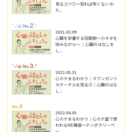
見るコツ①～知れば怖くない わ
た...
2
No.
2021.02.09
心臓を栄養する冠動脈～小ネタを
挟みながら～ ｜心臓のはなしを
し...
3
No.
2022.05.31
心カテまるわかり｜スワンガンツ
カテーテルを知る③｜心臓のはな
し...
4
No.
2022.04.05
心カテまるわかり｜心カテ室で使
われるME機器～テンポラリーペ
ー...