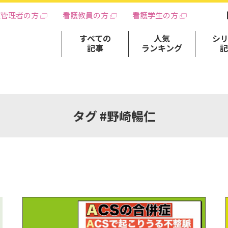
護管理者の方
看護教員の方
看護学生の方
すべての
人気
シ
記事
ランキング
タグ #野崎暢仁