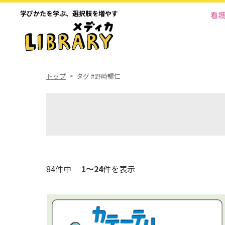
学びかたを学ぶ、
選択肢を増やす
看
トップ
タグ #野崎暢仁
84件中
1～24
件を表示