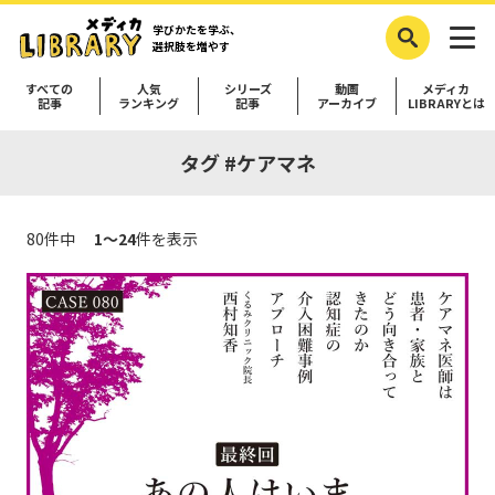
学びかたを学ぶ、
選択肢を増やす
すべての
人気
シリーズ
動画
メディカ
記事
ランキング
記事
アーカイブ
LIBRARYとは
タグ #ケアマネ
80件中
1～24
件を表示