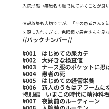
入院形態→疾患名の順で見ていくことが良
情報収集も大切ですが、「今の患者さんを
を頭に入れすぎて、色眼鏡で患者さんを見
//バックナンバー//
#001
はじめての尿カテ
#002
大好きな検査値
#003
ナース服のポケットに忍
#004
患者の死
#005
はじめての経管栄養
#006
新人のうちはアラームに
特別編
いまこの時代に精神科
#007
夜勤前のルーティーン
#008
入院時のルーチン