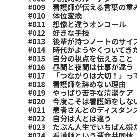
#009
看護師が伝える言葉の重
#010
体位変換
#011
想像と違うオンコール
#012
好きな手技
#013
後輩が持つノートのサイ
#014
時代がようやくついてき
#015
自分の視点を伝えること
#016
昼間と夜間は仕事が違う
#017
「つながりは大切！」っ
#018
看護師を辞めない理由
#019
やっぱり苦手な清潔ケア
#020
今度こそは看護師をしな
#021
患者さんとのディスタン
#022
自分は人とは違う
#023
たぶん人生でいちばん嫌
#024
看護師という運命共同体