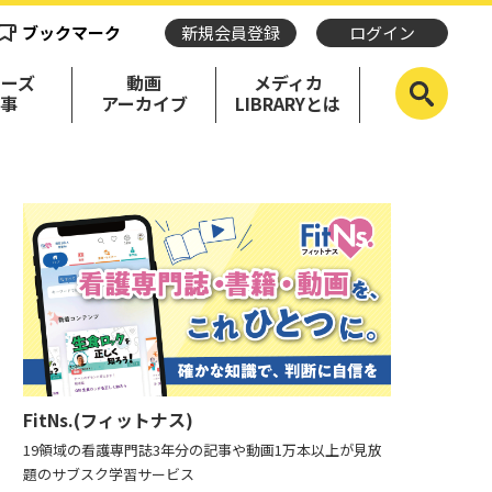
ブックマーク
新規会員登録
ログイン
リーズ
動画
メディカ
記事
アーカイブ
LIBRARYとは
FitNs.(フィットナス)
19領域の看護専門誌3年分の記事や動画1万本以上が見放
題のサブスク学習サービス